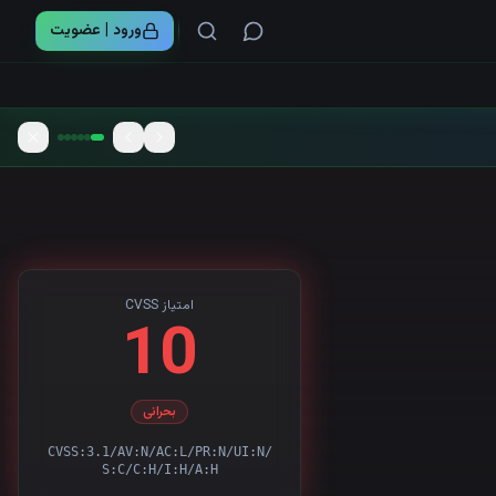
ورود | عضویت
امتیاز CVSS
10
بحرانی
CVSS:3.1/AV:N/AC:L/PR:N/UI:N/
S:C/C:H/I:H/A:H