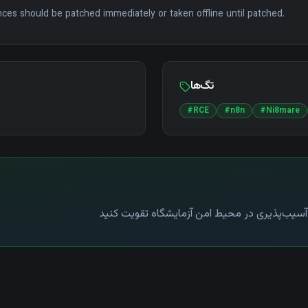
tances should be patched immediately or taken offline until patched.
تگ‌ها
#
RCE
#
n8n
#
Ni8mare
ع آسیب‌پذیری در محیط امن آزمایشگاه تقویت کنید