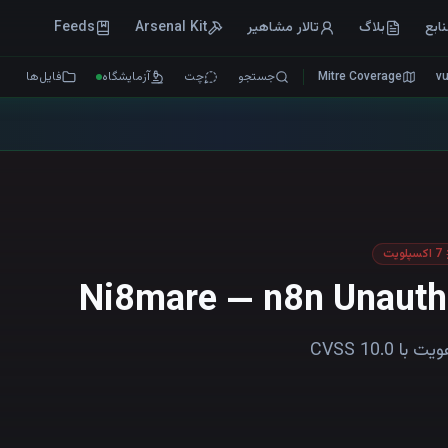
ابع
بلاگ
تالار مشاهیر
Arsenal Kit
Feeds
v
Mitre Coverage
جستجو
چت
آزمایشگاه
فایل‌ها
 کنید
7
اکسپلویت
Ni8mare — n8n Unauth