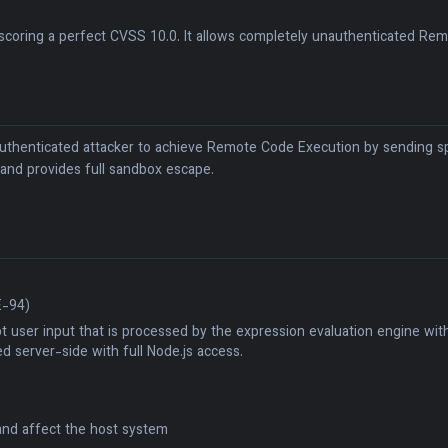
8n, scoring a perfect CVSS 10.0. It allows completely unauthenticated 
nauthenticated attacker to achieve Remote Code Execution by sending s
, and provides full sandbox escape.
E-94)
ser input that is processed by the expression evaluation engine withou
d server-side with full Node.js access.
nd affect the host system