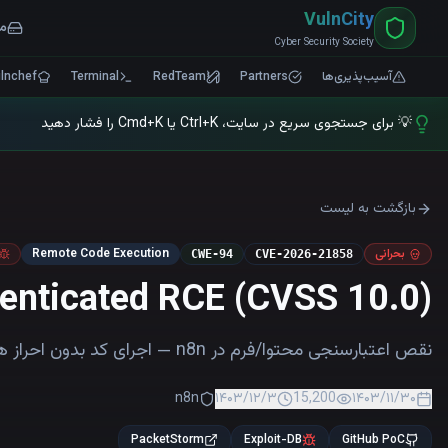
VulnCity
من
Cyber Security Society
آسیب‌پذیری‌ها
Partners
RedTeam
Terminal
ulnchef
💡
با انتشار مقاله و منبع، توکن دریافت کنید و از ابزارهای بیشتری استفاده
بازگشت به لیست
بحرانی
Remote Code Execution
CWE-94
CVE-2026-21858
enticated RCE (CVSS 10.0)
نقص اعتبارسنجی محتوا/فرم در n8n — اجرای کد بدون احراز هویت با CVSS 10.0
n8n
۱۴۰۳/۱۲/۳
15,200
۱۴۰۳/۱۱/۳۰
PacketStorm
Exploit-DB
GitHub PoC