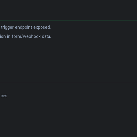
 trigger endpoint exposed.
tion in form/webhook data.
ices