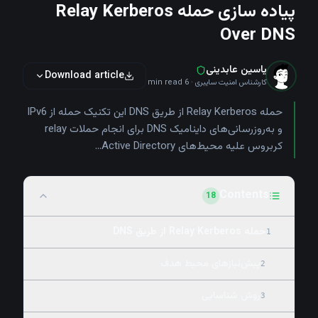
پیاده سازی حمله Relay Kerberos
Over DNS
یاسین عابدینی
Download article
کارشناس امنیت سایبری
·
6
min read
حمله Relay Kerberos از طریق DNS این تکنیک حمله از IPv6
و به‌روزرسانی‌های داینامیک DNS برای انجام حملات relay
کربروس علیه محیط‌های Active Directory...
Contents
18
حمله Relay Kerberos از طریق DNS
1
پیش‌نیازهای محیط هدف
2
روش شناسایی
3