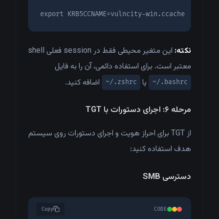
export KRB5CCNAME=vulncity-win.ccache
نکته:
این متغیر محیطی فقط در session فعلی shell
معتبر است. برای استفاده دائمی، آن را به فایل
یا
اضافه کنید.
~/.zshrc
~/.bashrc
مرحله ۶: اجرای دستورات با TGT
از TGT برای احراز هویت و اجرای دستورات روی سیستم
هدف استفاده کنید:
دسترسی SMB
Copy
CODE