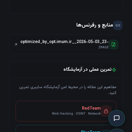
منابع و رفرنس‌ها
optimized_by_opt.imum.ir__2026-05-03_23-
23-26.jpg
IMAGE
بیشتر
تمرین عملی در آزمایشگاه
آسیب‌پذیری‌ها
منابع
سرویس‌ها
امنیت تهاجمی
مفاهیم این مقاله را در محیط امن آزمایشگاه سایبری تمرین
کنید.
Arsenal
ترمینال
کاربران
چت
RedTeam
Web Hacking · OSINT · Network
پشتیبانی