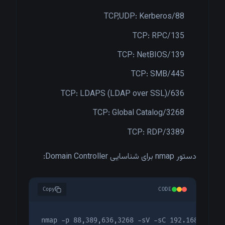
88/TCP,UDP: Kerberos
135/TCP: RPC
139/TCP: NetBIOS
445/TCP: SMB
636/TCP: LDAPS (LDAP over SSL)
3268/TCP: Global Catalog
3389/TCP: RDP
دستور nmap برای شناسایی Domain Controller:
Copy
CODE
nmap -p 88,389,636,3268 -sV -sC 192.168.221.0