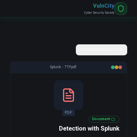
VulnCity
Cyber Security Society
cd Vulncity/Resources
Splunk - TTP.pdf
PDF
Document
Detection with Splunk