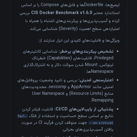
ایمیج‌ها، Dockerfileها و فایل‌های Compose را بر اساس
استاندارد معتبر
CIS Docker Benchmark v1.6.0
بررسی
کرده و آسیب‌پذیری‌ها و پیکربندی‌های اشتباه را همراه با
امتیازدهی سطح اهمیت (Severity) شناسایی می‌کند.
ویژگی‌ها و قابلیت‌های کلیدی این ابزار عبارتند از:
تشخیص پیکربندی‌های پرخطر:
شناسایی کانتینرهای
Privileged، قابلیت‌های (Capabilities) خطرناک
لینوکس، Mount شدن سوکت داکر و به اشتراک‌گذاری
Namespaceها.
اعتبارسنجی امنیتی:
بررسی و تایید وضعیت پروفایل‌های
امنیتی مانند AppArmor و seccomp، محدودیت‌های
منابع (Resource Limits) و User Namespace
Remapping.
پشتیبانی از پایپ‌لاین‌های CI/CD:
قابلیت فیلتر کردن
نتایج بر اساس سطح حساسیت و استفاده از فلگ
fail-
جهت متوقف کردن فرآیند CI در صورت
on-critical--
یافتن آسیب‌پذیری‌های بحرانی.