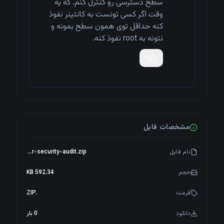
سطح دسترسی رو کنترل کنم. که یه
وقت اگر کسی تونست به کانتینر نفوذ
کنه حداقل توی همون سطح بمونه و
نتونه به root نفوذ کنه.
0
مشخصات فایل
نام فایل
docker-security-audit.zip
حجم
592.34 KB
فرمت
.ZIP
دانلود
0 بار