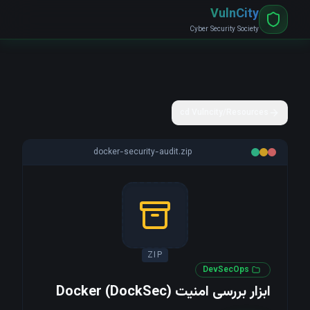
VulnCity
Cyber Security Society
cd Vulncity/Resources
docker-security-audit.zip
ZIP
DevSecOps
ابزار بررسی امنیت Docker (DockSec)